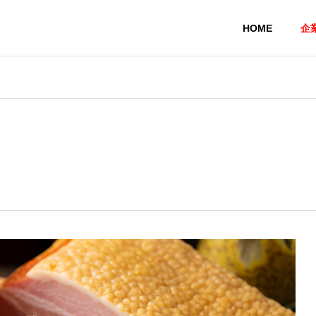
HOME
企
会社概要
経営理念・創業
OMPANY PROFILE
PHILOSOPHY
ギフト販売
PC事業部
IFT SALE
PACKING DEPARTMEN